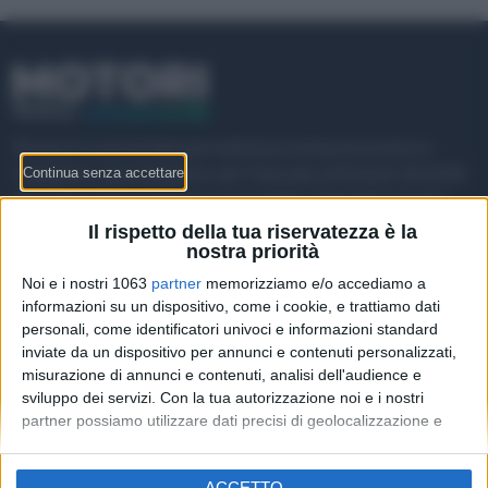
Money.it è una testata giornalistica a tema economico e
finanziario. Autorizzazione del Tribunale di Roma N. 84/2018
del 12/04/2018. Direttore responsabile: Flavia Provenzani
Il rispetto della tua riservatezza è la
Money.it srl a socio unico - P.IVA 13586361001
nostra priorità
Noi e i nostri 1063
partner
memorizziamo e/o accediamo a
informazioni su un dispositivo, come i cookie, e trattiamo dati
MOTORI.MONEY
personali, come identificatori univoci e informazioni standard
inviate da un dispositivo per annunci e contenuti personalizzati,
REDAZIONE
misurazione di annunci e contenuti, analisi dell'audience e
sviluppo dei servizi.
Con la tua autorizzazione noi e i nostri
INFORMATIVA PRIVACY
partner possiamo utilizzare dati precisi di geolocalizzazione e
identificazione tramite la scansione del dispositivo. Puoi fare clic
RISK DISCLAIMER
per consentire a noi e ai nostri 1063 partner il trattamento per le
ACCETTO