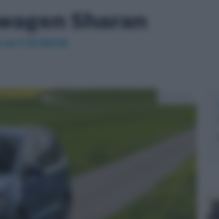
wagen Sharan
e da
€ 39.900,00
5 foto