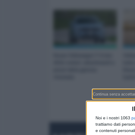
Nuova Volkswagen T-Cross
Volk
2024: motori, allestimenti e
tutta
prezzi della gamma
Diese
rinnovata
hybr
I
Noi e i nostri 1063
p
trattiamo dati person
e contenuti personali