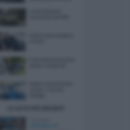
Le auto ibride più
economiche del 2025
Quanto costa noleggiare
un’auto?
Come lavare la macchina:
guida e consigli utili
Quanto costa verniciare
un’auto: i costi nel
dettaglio
LE AUTO PIÙ RECENTI
Volkswagen
Volkswagen ID.3