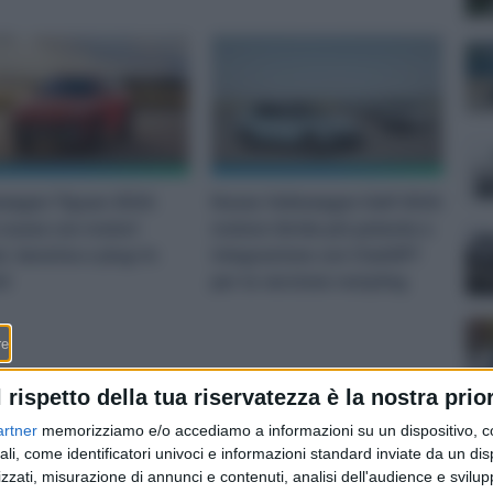
swagen Tiguan 2024:
Nuova Volkswagen Golf 2024:
 nuova con motori
motore ibrido più potente e
l, benzina e plug-in
integrazione con ChatGPT
id
per la versione restyling
l rispetto della tua riservatezza è la nostra prior
artner
memorizziamo e/o accediamo a informazioni su un dispositivo, c
ali, come identificatori univoci e informazioni standard inviate da un di
zzati, misurazione di annunci e contenuti, analisi dell'audience e svilupp