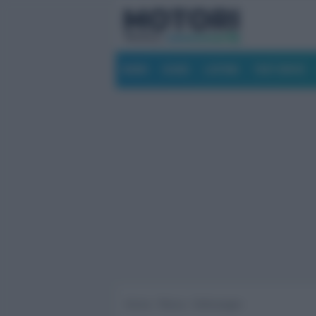
NEWS
GUIDE
LISTINO
TEST DRIVE
Home ›
Marca ›
Volkswagen