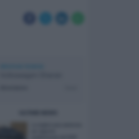
SPECIFICHE TECNICHE
Volkswagen Sharan
Alimentazione
Diesel
ULTIME NEWS
Le migliori auto elettriche
per rapporto
qualità/prezzo del 2025