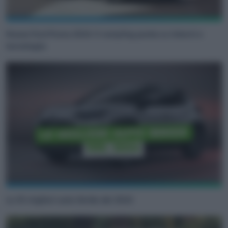
Nuova Ford Puma 2024: il restyling punta su interni e
tecnologia
Le 10 migliori auto ibride del 2024