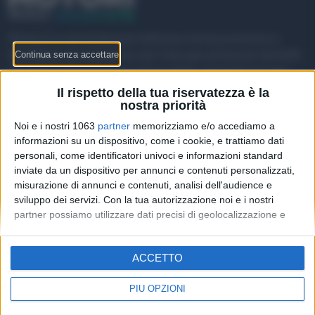
Money.it è una testata giornalistica a tema economico e
finanziario. Autorizzazione del Tribunale di Roma N. 84/2018
del 12/04/2018. Direttore responsabile: Flavia Provenzani
Il rispetto della tua riservatezza è la
Money.it srl a socio unico - P.IVA 13586361001
nostra priorità
Noi e i nostri 1063
partner
memorizziamo e/o accediamo a
informazioni su un dispositivo, come i cookie, e trattiamo dati
MOTORI.MONEY
personali, come identificatori univoci e informazioni standard
inviate da un dispositivo per annunci e contenuti personalizzati,
REDAZIONE
misurazione di annunci e contenuti, analisi dell'audience e
sviluppo dei servizi.
Con la tua autorizzazione noi e i nostri
INFORMATIVA PRIVACY
partner possiamo utilizzare dati precisi di geolocalizzazione e
identificazione tramite la scansione del dispositivo. Puoi fare clic
RISK DISCLAIMER
per consentire a noi e ai nostri 1063 partner il trattamento per le
ACCETTO
PUBBLICITÀ
finalità sopra descritte. In alternativa puoi accedere a
informazioni più dettagliate e modificare le tue preferenze prima
di acconsentire o di negare il consenso.
Si rende noto che alcuni
PIÙ OPZIONI
trattamenti dei dati personali possono non richiedere il tuo