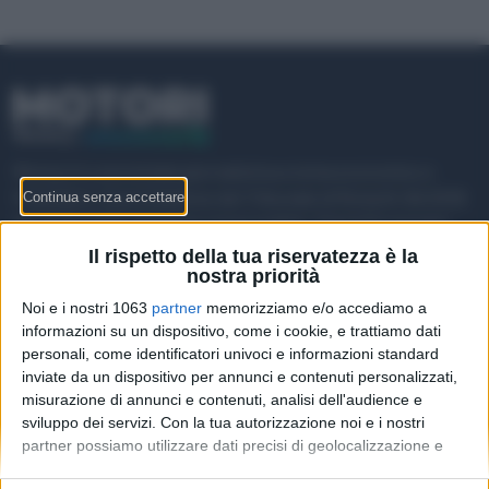
Money.it è una testata giornalistica a tema economico e
finanziario. Autorizzazione del Tribunale di Roma N. 84/2018
del 12/04/2018. Direttore responsabile: Flavia Provenzani
Il rispetto della tua riservatezza è la
Money.it srl a socio unico - P.IVA 13586361001
nostra priorità
Noi e i nostri 1063
partner
memorizziamo e/o accediamo a
informazioni su un dispositivo, come i cookie, e trattiamo dati
MOTORI.MONEY
personali, come identificatori univoci e informazioni standard
inviate da un dispositivo per annunci e contenuti personalizzati,
REDAZIONE
misurazione di annunci e contenuti, analisi dell'audience e
sviluppo dei servizi.
Con la tua autorizzazione noi e i nostri
INFORMATIVA PRIVACY
partner possiamo utilizzare dati precisi di geolocalizzazione e
identificazione tramite la scansione del dispositivo. Puoi fare clic
RISK DISCLAIMER